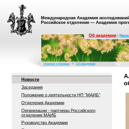
Международная Академия исследований 
Российское отделение — Академия прог
Об академии
|
Наук
Главная страница
Об академии
А
Новости
о
Заседания
Положение о деятельноcти НП "МАИБ"
Отделения Академии
Организации - партнеры Российского
отделения МАИБ
Руководство Академии