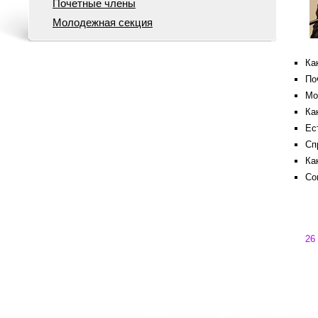
Почетные члены
Молодежная секция
Ка
По
Мо
Ка
Ес
Сп
Ка
Со
26