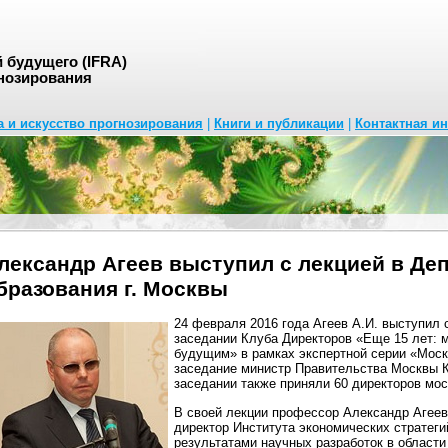
будущего (IFRA)
нозирования
а и искусство прогнозирования
|
Книги и публикации
|
Контактная и
лександр Агеев выступил с лекцией в Де
бразования г. Москвы
24 февраля 2016 года Агеев А.И. выступил 
заседании Клуба Директоров «Еще 15 лет:
будущим» в рамках экспертной серии «Моск
заседание министр Правительства Москвы К
заседании также приняли 60 директоров мос
В своей лекции профессор Александр Агеев
директор Института экономических стратеги
результатами научных разработок в области