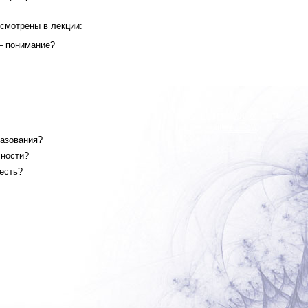
смотрены в лекции:
– понимание?
разования?
чности?
есть?