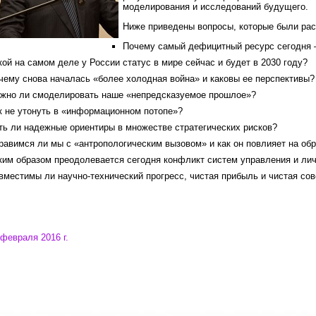
моделирования и исследований будущего.
Ниже приведены вопросы, которые были рас
Почему самый дефицитный ресурс сегодня 
кой на самом деле у России статус в мире сейчас и будет в 2030 году?
чему снова началась «более холодная война» и каковы ее перспективы?
жно ли смоделировать наше «непредсказуемое прошлое»?
к не утонуть в «информационном потопе»?
ть ли надежные ориентиры в множестве стратегических рисков?
равимся ли мы с «антропологическим вызовом» и как он повлияет на об
ким образом преодолевается сегодня конфликт систем управления и ли
вместимы ли научно-технический прогресс, чистая прибыль и чистая сов
 февраля 2016 г.