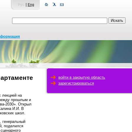
|
Рус
Eng
нформация
партаменте
войти в закрытую область
зарегистрироваться
с лекцией на
 между прошлым и
ва-2030». Открыл
алина И.И. В
ковских школ.
, генеральный
й, поделился
 сценарного